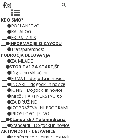
KDO SMO?
POSLANSTVO
KATALOG
EKIPA IZRIIS
INFORMACIJE O ZAVODU
Transparentnost
PODROČJA DELOVANJA
ZA MLADE
STORITVE ZA STAREJŠE
Digitalno vključeni
ERMAT - dogodki in novice
INCARE - dogodki in novice
IONIS - Dogodki in novice
Mreža PARTNERSTVO 65+
ZA DRUŽINE
IZOBRAŽEVALNI PROGRAMI
PROSTOVOLJSTVO
Standardi / Telemedicina
Standardi - Dogodki in novice
AKTIVNOSTI - DELAVNICE
Konference / Sejmi / Festivali