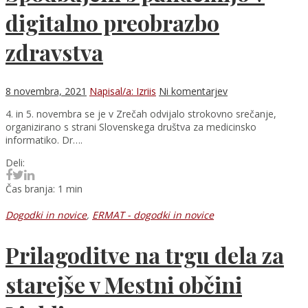
digitalno preobrazbo
zdravstva
8 novembra, 2021
Napisal/a: Izriis
Ni komentarjev
4. in 5. novembra se je v Zrečah odvijalo strokovno srečanje,
organizirano s strani Slovenskega društva za medicinsko
informatiko. Dr….
Deli:
Čas branja: 1 min
Dogodki in novice
,
ERMAT - dogodki in novice
Prilagoditve na trgu dela za
starejše v Mestni občini