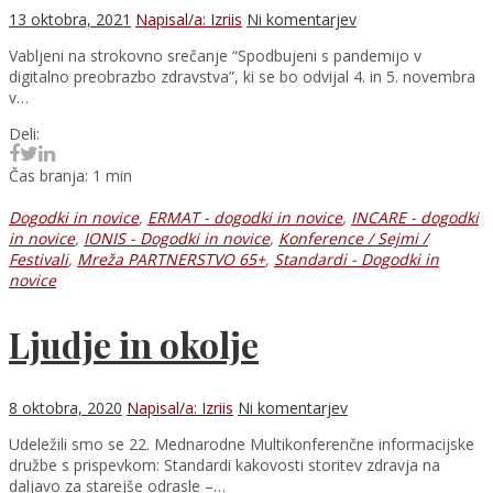
13 oktobra, 2021
Napisal/a: Izriis
Ni komentarjev
Vabljeni na strokovno srečanje “Spodbujeni s pandemijo v
digitalno preobrazbo zdravstva”, ki se bo odvijal 4. in 5. novembra
v…
Deli:
Čas branja: 1 min
Dogodki in novice
,
ERMAT - dogodki in novice
,
INCARE - dogodki
in novice
,
IONIS - Dogodki in novice
,
Konference / Sejmi /
Festivali
,
Mreža PARTNERSTVO 65+
,
Standardi - Dogodki in
novice
Ljudje in okolje
8 oktobra, 2020
Napisal/a: Izriis
Ni komentarjev
Udeležili smo se 22. Mednarodne Multikonferenčne informacijske
družbe s prispevkom: Standardi kakovosti storitev zdravja na
daljavo za starejše odrasle –…