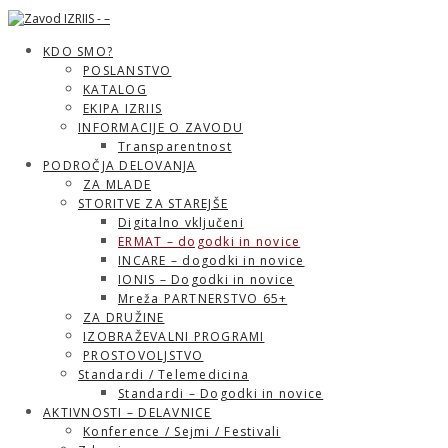
KDO SMO?
POSLANSTVO
KATALOG
EKIPA IZRIIS
INFORMACIJE O ZAVODU
Transparentnost
PODROČJA DELOVANJA
ZA MLADE
STORITVE ZA STAREJŠE
Digitalno vključeni
ERMAT – dogodki in novice
INCARE – dogodki in novice
IONIS – Dogodki in novice
Mreža PARTNERSTVO 65+
ZA DRUŽINE
IZOBRAŽEVALNI PROGRAMI
PROSTOVOLJSTVO
Standardi / Telemedicina
Standardi – Dogodki in novice
AKTIVNOSTI – DELAVNICE
Konference / Sejmi / Festivali