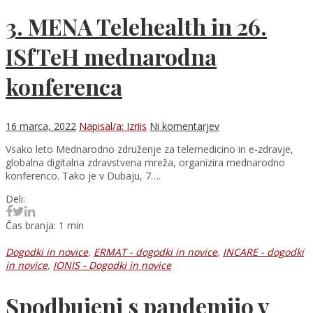
3. MENA Telehealth in 26.
ISfTeH mednarodna
konferenca
16 marca, 2022
Napisal/a: Izriis
Ni komentarjev
Vsako leto Mednarodno združenje za telemedicino in e-zdravje,
globalna digitalna zdravstvena mreža, organizira mednarodno
konferenco. Tako je v Dubaju, 7….
Deli:
Čas branja: 1 min
Dogodki in novice
,
ERMAT - dogodki in novice
,
INCARE - dogodki
in novice
,
IONIS - Dogodki in novice
Spodbujeni s pandemijo v