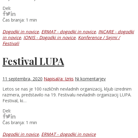
Deli:
Čas branja: 1 min
Dogodki in novice
,
ERMAT - dogodki in novice
,
INCARE - dogodki
in novice
,
IONIS - Dogodki in novice
,
Konference / Sejmi /
Festivali
Festival LUPA
11 septembra, 2020
Napisal/a: Izriis
Ni komentarjev
Letos se nas je 100 različnih nevladnih organizacij, kljub izrednim
razmera, predstavilo na 19. Festivalu nevladnih organizacij LUPA.
Festival, ki…
Deli:
Čas branja: 1 min
Dogodki in novice
,
ERMAT - dogodki in novice