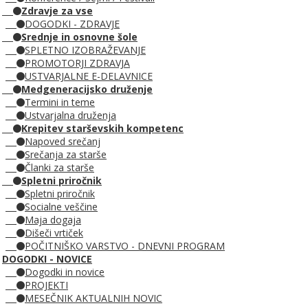
Zdravje za vse
DOGODKI - ZDRAVJE
Srednje in osnovne šole
SPLETNO IZOBRAŽEVANJE
PROMOTORJI ZDRAVJA
USTVARJALNE E-DELAVNICE
Medgeneracijsko druženje
Termini in teme
Ustvarjalna druženja
Krepitev starševskih kompetenc
Napoved srečanj
Srečanja za starše
Članki za starše
Spletni priročnik
Spletni priročnik
Socialne veščine
Maja dogaja
Dišeči vrtiček
POČITNIŠKO VARSTVO - DNEVNI PROGRAM
DOGODKI - NOVICE
Dogodki in novice
PROJEKTI
MESEČNIK AKTUALNIH NOVIC