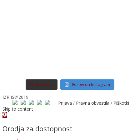
Load More...
Follow on Instagram
IZRIIS@2019
Prijava
/
Pravna obvestila
/
Piškotki
Skip to content
Open
toolbar
Orodja za dostopnost