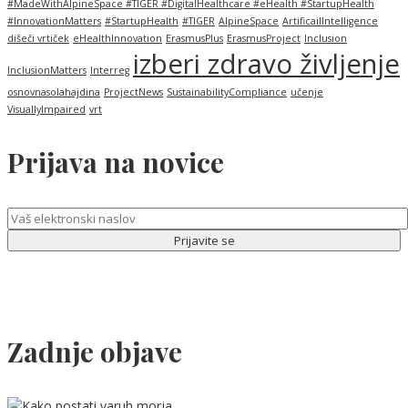
#MadeWithAlpineSpace #TIGER #DigitalHealthcare #eHealth #StartupHealth
#InnovationMatters
#StartupHealth
#TIGER
AlpineSpace
ArtificailIntelligence
dišeči vrtiček
eHealthInnovation
ErasmusPlus
ErasmusProject
Inclusion
izberi zdravo življenje
InclusionMatters
Interreg
osnovnasolahajdina
ProjectNews
SustainabilityCompliance
učenje
VisuallyImpaired
vrt
Prijava na novice
Zadnje objave