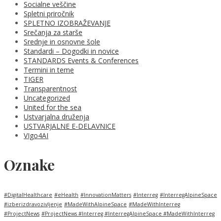
Socialne veščine
Spletni priročnik
SPLETNO IZOBRAŽEVANJE
Srečanja za starše
Srednje in osnovne šole
Standardi – Dogodki in novice
STANDARDS Events & Conferences
Termini in teme
TIGER
Transparentnost
Uncategorized
United for the sea
Ustvarjalna druženja
USTVARJALNE E-DELAVNICE
VIgo4AI
Oznake
#DigitalHealthcare
#eHealth
#InnovationMatters
#Interreg
#InterregAlpineSpace
#izberizdravozivljenje
#MadeWithAlpineSpace
#MadeWithInterreg
#ProjectNews
#ProjectNews #Interreg #InterregAlpineSpace #MadeWithInterreg