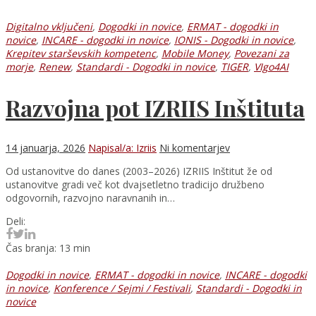
Digitalno vključeni
,
Dogodki in novice
,
ERMAT - dogodki in
novice
,
INCARE - dogodki in novice
,
IONIS - Dogodki in novice
,
Krepitev starševskih kompetenc
,
Mobile Money
,
Povezani za
morje
,
Renew
,
Standardi - Dogodki in novice
,
TIGER
,
VIgo4AI
Razvojna pot IZRIIS Inštituta
14 januarja, 2026
Napisal/a: Izriis
Ni komentarjev
Od ustanovitve do danes (2003–2026) IZRIIS Inštitut že od
ustanovitve gradi več kot dvajsetletno tradicijo družbeno
odgovornih, razvojno naravnanih in…
Deli:
Čas branja: 13 min
Dogodki in novice
,
ERMAT - dogodki in novice
,
INCARE - dogodki
in novice
,
Konference / Sejmi / Festivali
,
Standardi - Dogodki in
novice