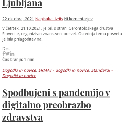
Ljubljana
22 oktobra, 2021
Napisal/a: Izriis
Ni komentarjev
V četrtek, 21.10.2021, je bil, s strani Gerontološkega društva
Slovenije, organiziran znanstveni posvet. Osrednja tema posveta
je bila prilagoditev na…
Deli:
Čas branja: 1 min
Dogodki in novice
,
ERMAT - dogodki in novice
,
Standardi -
Dogodki in novice
Spodbujeni s pandemijo v
digitalno preobrazbo
zdravstva