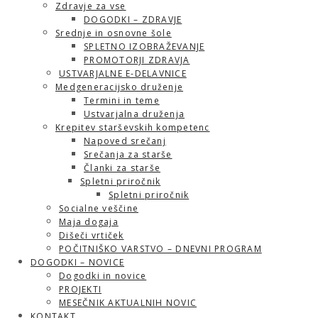
Zdravje za vse
DOGODKI – ZDRAVJE
Srednje in osnovne šole
SPLETNO IZOBRAŽEVANJE
PROMOTORJI ZDRAVJA
USTVARJALNE E-DELAVNICE
Medgeneracijsko druženje
Termini in teme
Ustvarjalna druženja
Krepitev starševskih kompetenc
Napoved srečanj
Srečanja za starše
Članki za starše
Spletni priročnik
Spletni priročnik
Socialne veščine
Maja dogaja
Dišeči vrtiček
POČITNIŠKO VARSTVO – DNEVNI PROGRAM
DOGODKI – NOVICE
Dogodki in novice
PROJEKTI
MESEČNIK AKTUALNIH NOVIC
KONTAKT