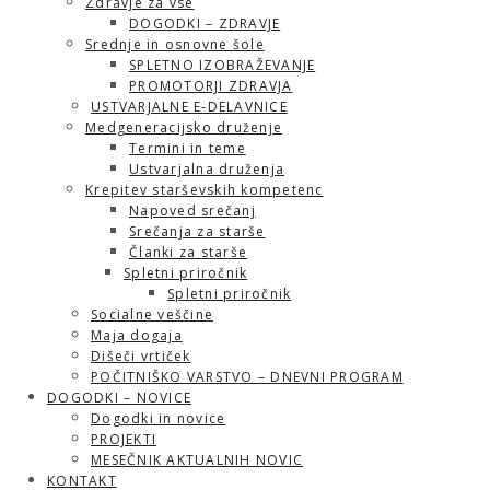
Zdravje za vse
DOGODKI – ZDRAVJE
Srednje in osnovne šole
SPLETNO IZOBRAŽEVANJE
PROMOTORJI ZDRAVJA
USTVARJALNE E-DELAVNICE
Medgeneracijsko druženje
Termini in teme
Ustvarjalna druženja
Krepitev starševskih kompetenc
Napoved srečanj
Srečanja za starše
Članki za starše
Spletni priročnik
Spletni priročnik
Socialne veščine
Maja dogaja
Dišeči vrtiček
POČITNIŠKO VARSTVO – DNEVNI PROGRAM
DOGODKI – NOVICE
Dogodki in novice
PROJEKTI
MESEČNIK AKTUALNIH NOVIC
KONTAKT