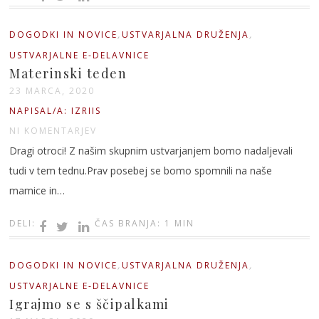
,
,
DOGODKI IN NOVICE
USTVARJALNA DRUŽENJA
USTVARJALNE E-DELAVNICE
Materinski teden
23 MARCA, 2020
NAPISAL/A: IZRIIS
NI KOMENTARJEV
Dragi otroci! Z našim skupnim ustvarjanjem bomo nadaljevali
tudi v tem tednu.Prav posebej se bomo spomnili na naše
mamice in…
DELI:
ČAS BRANJA: 1 MIN
,
,
DOGODKI IN NOVICE
USTVARJALNA DRUŽENJA
USTVARJALNE E-DELAVNICE
Igrajmo se s ščipalkami