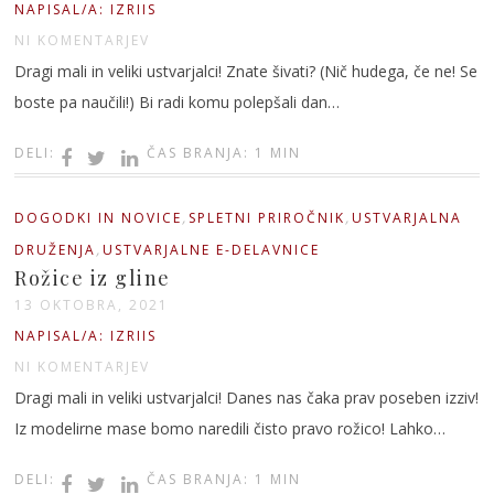
NAPISAL/A: IZRIIS
NI KOMENTARJEV
Dragi mali in veliki ustvarjalci! Znate šivati? (Nič hudega, če ne! Se
boste pa naučili!) Bi radi komu polepšali dan…
DELI:
ČAS BRANJA: 1 MIN
,
,
DOGODKI IN NOVICE
SPLETNI PRIROČNIK
USTVARJALNA
,
DRUŽENJA
USTVARJALNE E-DELAVNICE
Rožice iz gline
13 OKTOBRA, 2021
NAPISAL/A: IZRIIS
NI KOMENTARJEV
Dragi mali in veliki ustvarjalci! Danes nas čaka prav poseben izziv!
Iz modelirne mase bomo naredili čisto pravo rožico! Lahko…
DELI:
ČAS BRANJA: 1 MIN