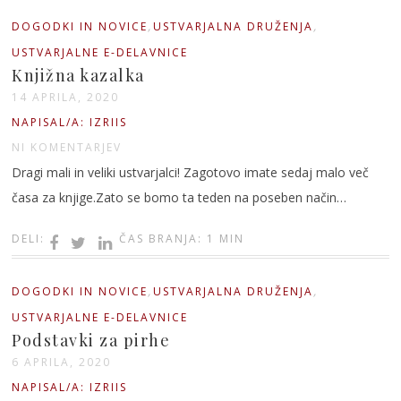
,
,
DOGODKI IN NOVICE
USTVARJALNA DRUŽENJA
USTVARJALNE E-DELAVNICE
Knjižna kazalka
14 APRILA, 2020
NAPISAL/A: IZRIIS
NI KOMENTARJEV
Dragi mali in veliki ustvarjalci! Zagotovo imate sedaj malo več
časa za knjige.Zato se bomo ta teden na poseben način…
DELI:
ČAS BRANJA: 1 MIN
,
,
DOGODKI IN NOVICE
USTVARJALNA DRUŽENJA
USTVARJALNE E-DELAVNICE
Podstavki za pirhe
6 APRILA, 2020
NAPISAL/A: IZRIIS