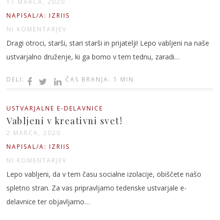
17 MARCA, 2020
NAPISAL/A: IZRIIS
NI KOMENTARJEV
Dragi otroci, starši, stari starši in prijatelji! Lepo vabljeni na naše
ustvarjalno druženje, ki ga bomo v tem tednu, zaradi…
DELI:
ČAS BRANJA: 1 MIN
USTVARJALNE E-DELAVNICE
Vabljeni v kreativni svet!
2 MARCA, 2020
NAPISAL/A: IZRIIS
NI KOMENTARJEV
Lepo vabljeni, da v tem času socialne izolacije, obiščete našo
spletno stran. Za vas pripravljamo tedenske ustvarjale e-
delavnice ter objavljamo…