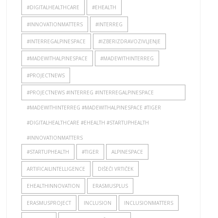
#DIGITALHEALTHCARE
#EHEALTH
#INNOVATIONMATTERS
#INTERREG
#INTERREGALPINESPACE
#IZBERIZDRAVOZIVLJENJE
#MADEWITHALPINESPACE
#MADEWITHINTERREG
#PROJECTNEWS
#PROJECTNEWS #INTERREG #INTERREGALPINESPACE
#MADEWITHINTERREG #MADEWITHALPINESPACE #TIGER
#DIGITALHEALTHCARE #EHEALTH #STARTUPHEALTH
#INNOVATIONMATTERS
#STARTUPHEALTH
#TIGER
ALPINESPACE
ARTIFICAILINTELLIGENCE
DIŠEČI VRTIČEK
EHEALTHINNOVATION
ERASMUSPLUS
ERASMUSPROJECT
INCLUSION
INCLUSIONMATTERS