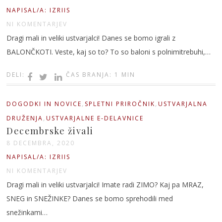
NAPISAL/A: IZRIIS
NI KOMENTARJEV
Dragi mali in veliki ustvarjalci! Danes se bomo igrali z
BALONČKOTI. Veste, kaj so to? To so baloni s polnimitrebuhi,…
DELI:
ČAS BRANJA: 1 MIN
,
,
DOGODKI IN NOVICE
SPLETNI PRIROČNIK
USTVARJALNA
,
DRUŽENJA
USTVARJALNE E-DELAVNICE
Decembrske živali
8 DECEMBRA, 2020
NAPISAL/A: IZRIIS
NI KOMENTARJEV
Dragi mali in veliki ustvarjalci! Imate radi ZIMO? Kaj pa MRAZ,
SNEG in SNEŽINKE? Danes se bomo sprehodili med
snežinkami…