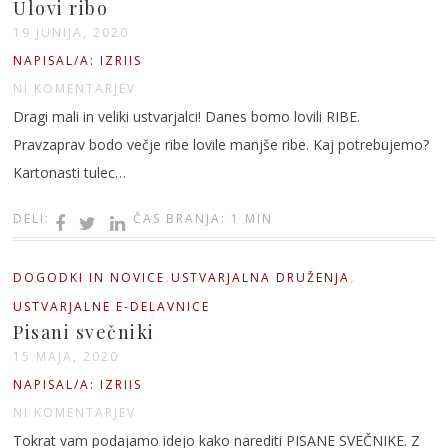
Ulovi ribo
19 JUNIJA, 2020
NAPISAL/A: IZRIIS
NI KOMENTARJEV
Dragi mali in veliki ustvarjalci! Danes bomo lovili RIBE.
Pravzaprav bodo večje ribe lovile manjše ribe. Kaj potrebujemo?
Kartonasti tulec…
DELI:
ČAS BRANJA: 1 MIN
,
,
DOGODKI IN NOVICE
USTVARJALNA DRUŽENJA
USTVARJALNE E-DELAVNICE
Pisani svečniki
15 MAJA, 2020
NAPISAL/A: IZRIIS
NI KOMENTARJEV
Tokrat vam podajamo idejo kako narediti PISANE SVEČNIKE. Z