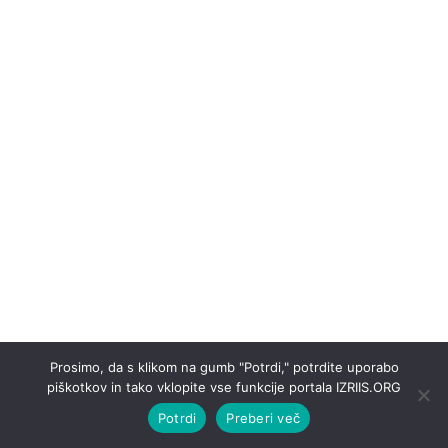
Prosimo, da s klikom na gumb "Potrdi," potrdite uporabo
piškotkov in tako vklopite vse funkcije portala IZRIIS.ORG
Potrdi
Preberi več