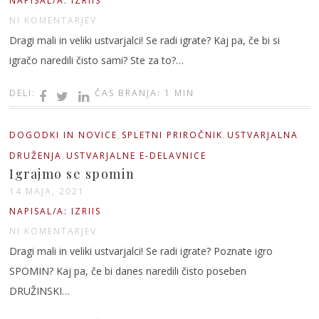
NAPISAL/A: IZRIIS
NI KOMENTARJEV
Dragi mali in veliki ustvarjalci! Se radi igrate? Kaj pa, če bi si
igračo naredili čisto sami? Ste za to?…
DELI:
ČAS BRANJA: 1 MIN
,
,
DOGODKI IN NOVICE
SPLETNI PRIROČNIK
USTVARJALNA
,
DRUŽENJA
USTVARJALNE E-DELAVNICE
Igrajmo se spomin
14 MAJA, 2021
NAPISAL/A: IZRIIS
NI KOMENTARJEV
Dragi mali in veliki ustvarjalci! Se radi igrate? Poznate igro
SPOMIN? Kaj pa, če bi danes naredili čisto poseben
DRUŽINSKI…