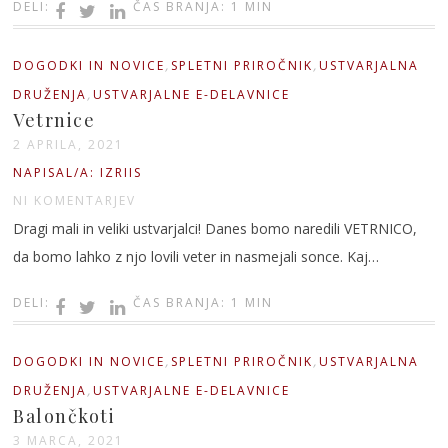
DELI:
ČAS BRANJA: 1 MIN
,
,
DOGODKI IN NOVICE
SPLETNI PRIROČNIK
USTVARJALNA
,
DRUŽENJA
USTVARJALNE E-DELAVNICE
Vetrnice
2 APRILA, 2021
NAPISAL/A: IZRIIS
NI KOMENTARJEV
Dragi mali in veliki ustvarjalci! Danes bomo naredili VETRNICO,
da bomo lahko z njo lovili veter in nasmejali sonce. Kaj…
DELI:
ČAS BRANJA: 1 MIN
,
,
DOGODKI IN NOVICE
SPLETNI PRIROČNIK
USTVARJALNA
,
DRUŽENJA
USTVARJALNE E-DELAVNICE
Balončkoti
3 MARCA, 2021