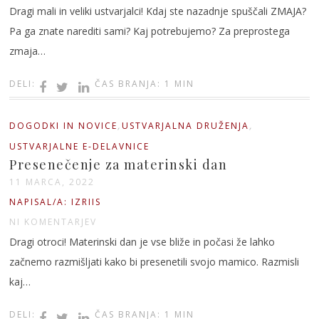
Dragi mali in veliki ustvarjalci! Kdaj ste nazadnje spuščali ZMAJA?
Pa ga znate narediti sami? Kaj potrebujemo? Za preprostega
zmaja…
DELI:
ČAS BRANJA: 1 MIN
,
,
DOGODKI IN NOVICE
USTVARJALNA DRUŽENJA
USTVARJALNE E-DELAVNICE
Presenečenje za materinski dan
11 MARCA, 2022
NAPISAL/A: IZRIIS
NI KOMENTARJEV
Dragi otroci! Materinski dan je vse bliže in počasi že lahko
začnemo razmišljati kako bi presenetili svojo mamico. Razmisli
kaj…
DELI:
ČAS BRANJA: 1 MIN