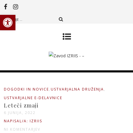
Open toolbar
,
,
DOGODKI IN NOVICE
USTVARJALNA DRUŽENJA
USTVARJALNE E-DELAVNICE
Leteči zmaji
6 JUNIJA, 2022
NAPISAL/A: IZRIIS
NI KOMENTARJEV