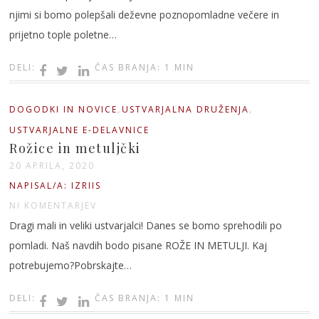
njimi si bomo polepšali deževne poznopomladne večere in
prijetno tople poletne…
DELI:
ČAS BRANJA: 1 MIN
,
,
DOGODKI IN NOVICE
USTVARJALNA DRUŽENJA
USTVARJALNE E-DELAVNICE
Rožice in metuljčki
20 APRILA, 2020
NAPISAL/A: IZRIIS
NI KOMENTARJEV
Dragi mali in veliki ustvarjalci! Danes se bomo sprehodili po
pomladi. Naš navdih bodo pisane ROŽE IN METULJI. Kaj
potrebujemo?Pobrskajte…
DELI:
ČAS BRANJA: 1 MIN