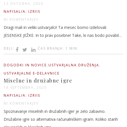
12 OKTOBRA, 2020
NAPISAL/A: IZRIIS
NI KOMENTARJEV
Dragi mali in veliki ustvarjalci! Ta mesec bomo izdelovali
JESENSKE JEŽKE. In to prav posebne! Take, ki nas bodo povabil…
DELI:
ČAS BRANJA: 1 MIN
,
,
DOGODKI IN NOVICE
USTVARJALNA DRUŽENJA
USTVARJALNE E-DELAVNICE
Miselne in družabne igre
18 SEPTEMBRA, 2020
NAPISAL/A: IZRIIS
NI KOMENTARJEV
Spoznavanje miselnih in družabnih iger je zelo zabavno.
Družabne igre so alternativa računalniškim igram. Koliko starih