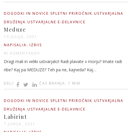
,
,
DOGODKI IN NOVICE
SPLETNI PRIROČNIK
USTVARJALNA
,
DRUŽENJA
USTVARJALNE E-DELAVNICE
Meduze
19 JULIJA, 2021
NAPISAL/A: IZRIIS
NI KOMENTARJEV
Dragi mali in veliki ustvarjalci! Radi plavate v morju? Imate radi
ribe? Kaj pa MEDUZE? Teh pa ne, kajneda? Kaj…
DELI:
ČAS BRANJA: 1 MIN
,
,
DOGODKI IN NOVICE
SPLETNI PRIROČNIK
USTVARJALNA
,
DRUŽENJA
USTVARJALNE E-DELAVNICE
Labirint
7 JUNIJA, 2021