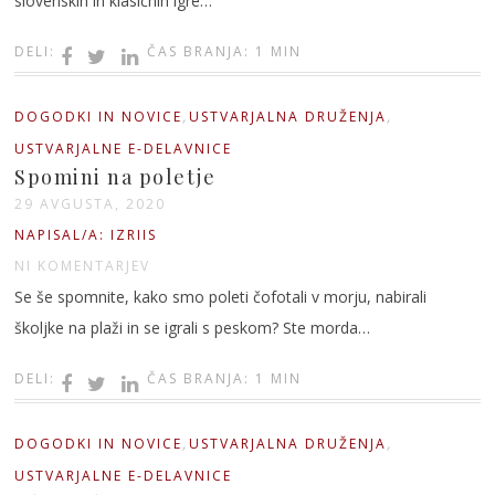
slovenskih in klasičnih igre…
DELI:
ČAS BRANJA: 1 MIN
,
,
DOGODKI IN NOVICE
USTVARJALNA DRUŽENJA
USTVARJALNE E-DELAVNICE
Spomini na poletje
29 AVGUSTA, 2020
NAPISAL/A: IZRIIS
NI KOMENTARJEV
Se še spomnite, kako smo poleti čofotali v morju, nabirali
školjke na plaži in se igrali s peskom? Ste morda…
DELI:
ČAS BRANJA: 1 MIN
,
,
DOGODKI IN NOVICE
USTVARJALNA DRUŽENJA
USTVARJALNE E-DELAVNICE