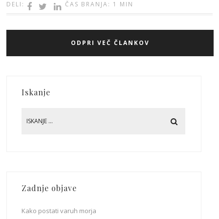
DELI:
ČAS BRANJA: 1 MIN
ODPRI VEČ ČLANKOV
Iskanje
Zadnje objave
Kako postati varuh morja