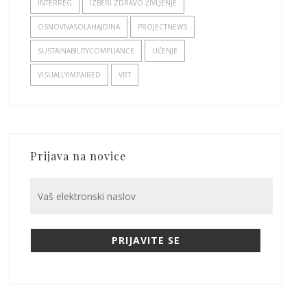
INTERREG
IZBERI ZDRAVO ŽIVLJENJE
OSNOVNASOLAHAJDINA
PROJECTNEWS
SUSTAINABILITYCOMPLIANCE
UČENJE
VISUALLYIMPAIRED
VRT
Prijava na novice