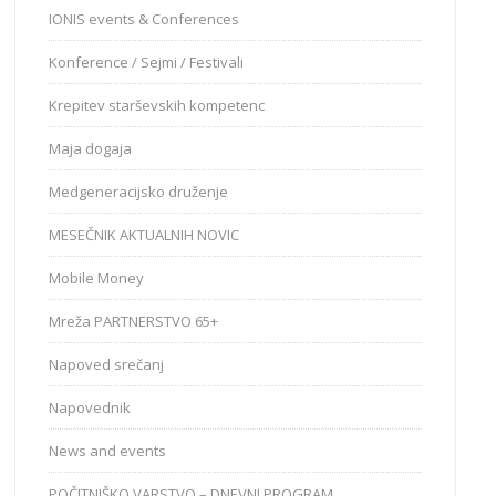
IONIS events & Conferences
Konference / Sejmi / Festivali
Krepitev starševskih kompetenc
Maja dogaja
Medgeneracijsko druženje
MESEČNIK AKTUALNIH NOVIC
Mobile Money
Mreža PARTNERSTVO 65+
Napoved srečanj
Napovednik
News and events
POČITNIŠKO VARSTVO – DNEVNI PROGRAM