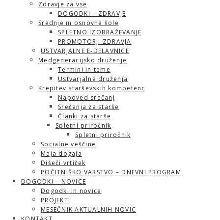
Zdravje za vse
DOGODKI – ZDRAVJE
Srednje in osnovne šole
SPLETNO IZOBRAŽEVANJE
PROMOTORJI ZDRAVJA
USTVARJALNE E-DELAVNICE
Medgeneracijsko druženje
Termini in teme
Ustvarjalna druženja
Krepitev starševskih kompetenc
Napoved srečanj
Srečanja za starše
Članki za starše
Spletni priročnik
Spletni priročnik
Socialne veščine
Maja dogaja
Dišeči vrtiček
POČITNIŠKO VARSTVO – DNEVNI PROGRAM
DOGODKI – NOVICE
Dogodki in novice
PROJEKTI
MESEČNIK AKTUALNIH NOVIC
KONTAKT