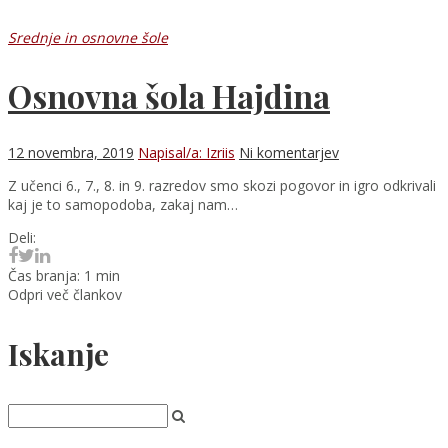
Srednje in osnovne šole
Osnovna šola Hajdina
12 novembra, 2019
Napisal/a: Izriis
Ni komentarjev
Z učenci 6., 7., 8. in 9. razredov smo skozi pogovor in igro odkrivali
kaj je to samopodoba, zakaj nam…
Deli:
Čas branja: 1 min
Odpri več člankov
Iskanje