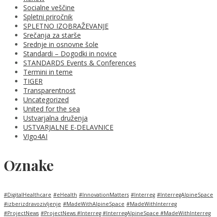
Socialne veščine
Spletni priročnik
SPLETNO IZOBRAŽEVANJE
Srečanja za starše
Srednje in osnovne šole
Standardi – Dogodki in novice
STANDARDS Events & Conferences
Termini in teme
TIGER
Transparentnost
Uncategorized
United for the sea
Ustvarjalna druženja
USTVARJALNE E-DELAVNICE
VIgo4AI
Oznake
#DigitalHealthcare
#eHealth
#InnovationMatters
#Interreg
#InterregAlpineSpace
#izberizdravozivljenje
#MadeWithAlpineSpace
#MadeWithInterreg
#ProjectNews
#ProjectNews #Interreg #InterregAlpineSpace #MadeWithInterreg