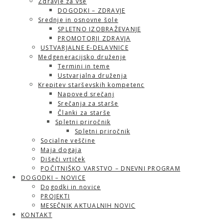
Zdravje za vse
DOGODKI – ZDRAVJE
Srednje in osnovne šole
SPLETNO IZOBRAŽEVANJE
PROMOTORJI ZDRAVJA
USTVARJALNE E-DELAVNICE
Medgeneracijsko druženje
Termini in teme
Ustvarjalna druženja
Krepitev starševskih kompetenc
Napoved srečanj
Srečanja za starše
Članki za starše
Spletni priročnik
Spletni priročnik
Socialne veščine
Maja dogaja
Dišeči vrtiček
POČITNIŠKO VARSTVO – DNEVNI PROGRAM
DOGODKI – NOVICE
Dogodki in novice
PROJEKTI
MESEČNIK AKTUALNIH NOVIC
KONTAKT