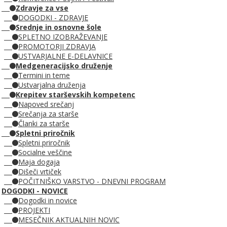
Zdravje za vse
DOGODKI - ZDRAVJE
Srednje in osnovne šole
SPLETNO IZOBRAŽEVANJE
PROMOTORJI ZDRAVJA
USTVARJALNE E-DELAVNICE
Medgeneracijsko druženje
Termini in teme
Ustvarjalna druženja
Krepitev starševskih kompetenc
Napoved srečanj
Srečanja za starše
Članki za starše
Spletni priročnik
Spletni priročnik
Socialne veščine
Maja dogaja
Dišeči vrtiček
POČITNIŠKO VARSTVO - DNEVNI PROGRAM
DOGODKI - NOVICE
Dogodki in novice
PROJEKTI
MESEČNIK AKTUALNIH NOVIC