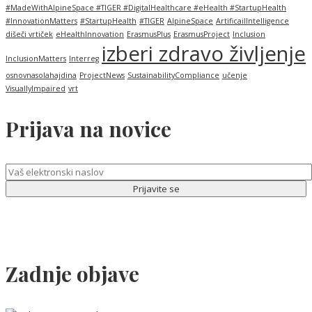
#MadeWithAlpineSpace #TIGER #DigitalHealthcare #eHealth #StartupHealth
#InnovationMatters
#StartupHealth
#TIGER
AlpineSpace
ArtificailIntelligence
dišeči vrtiček
eHealthInnovation
ErasmusPlus
ErasmusProject
Inclusion
izberi zdravo življenje
InclusionMatters
Interreg
osnovnasolahajdina
ProjectNews
SustainabilityCompliance
učenje
VisuallyImpaired
vrt
Prijava na novice
Zadnje objave