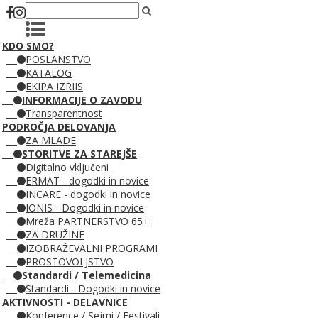
KDO SMO?
POSLANSTVO
KATALOG
EKIPA IZRIIS
INFORMACIJE O ZAVODU
Transparentnost
PODROČJA DELOVANJA
ZA MLADE
STORITVE ZA STAREJŠE
Digitalno vključeni
ERMAT - dogodki in novice
INCARE - dogodki in novice
IONIS - Dogodki in novice
Mreža PARTNERSTVO 65+
ZA DRUŽINE
IZOBRAŽEVALNI PROGRAMI
PROSTOVOLJSTVO
Standardi / Telemedicina
Standardi - Dogodki in novice
AKTIVNOSTI - DELAVNICE
Konference / Sejmi / Festivali