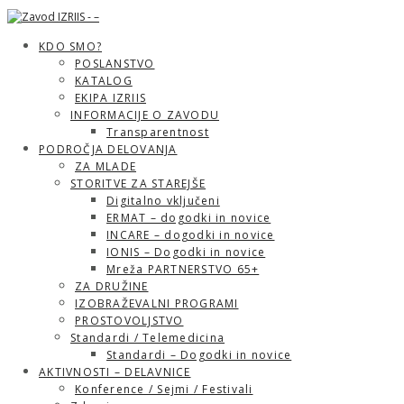
KDO SMO?
POSLANSTVO
KATALOG
EKIPA IZRIIS
INFORMACIJE O ZAVODU
Transparentnost
PODROČJA DELOVANJA
ZA MLADE
STORITVE ZA STAREJŠE
Digitalno vključeni
ERMAT – dogodki in novice
INCARE – dogodki in novice
IONIS – Dogodki in novice
Mreža PARTNERSTVO 65+
ZA DRUŽINE
IZOBRAŽEVALNI PROGRAMI
PROSTOVOLJSTVO
Standardi / Telemedicina
Standardi – Dogodki in novice
AKTIVNOSTI – DELAVNICE
Konference / Sejmi / Festivali