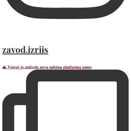
zavod.izriis
🌊 𝐕𝐜̌𝐞𝐫𝐚𝐣 𝐣𝐞 𝐳𝐚𝐳̌𝐢𝐯𝐞𝐥𝐚 𝐧𝐨𝐯𝐚 𝐬𝐩𝐥𝐞𝐭𝐧𝐚 𝐩𝐥𝐚𝐭𝐟𝐨𝐫𝐦𝐚 𝐳𝐚𝐦𝐨