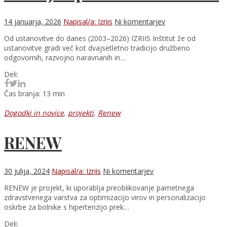
14 januarja, 2026
Napisal/a: Izriis
Ni komentarjev
Od ustanovitve do danes (2003–2026) IZRIIS Inštitut že od
ustanovitve gradi več kot dvajsetletno tradicijo družbeno
odgovornih, razvojno naravnanih in…
Deli:
Čas branja: 13 min
Dogodki in novice
,
projekti
,
Renew
RENEW
30 julija, 2024
Napisal/a: Izriis
Ni komentarjev
RENEW je projekt, ki uporablja preoblikovanje pametnega
zdravstvenega varstva za optimizacijo virov in personalizacijo
oskrbe za bolnike s hipertenzijo prek…
Deli: