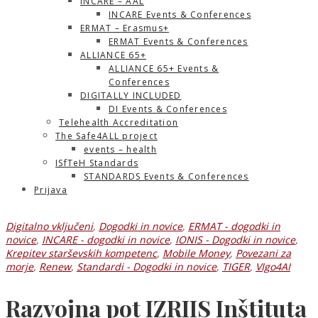
INCARE – AAL
INCARE Events & Conferences
ERMAT – Erasmus+
ERMAT Events & Conferences
ALLIANCE 65+
ALLIANCE 65+ Events &
Conferences
DIGITALLY INCLUDED
DI Events & Conferences
Telehealth Accreditation
The Safe4ALL project
events – health
ISfTeH Standards
STANDARDS Events & Conferences
Prijava
Digitalno vključeni
,
Dogodki in novice
,
ERMAT - dogodki in
novice
,
INCARE - dogodki in novice
,
IONIS - Dogodki in novice
,
Krepitev starševskih kompetenc
,
Mobile Money
,
Povezani za
morje
,
Renew
,
Standardi - Dogodki in novice
,
TIGER
,
VIgo4AI
Razvojna pot IZRIIS Inštituta