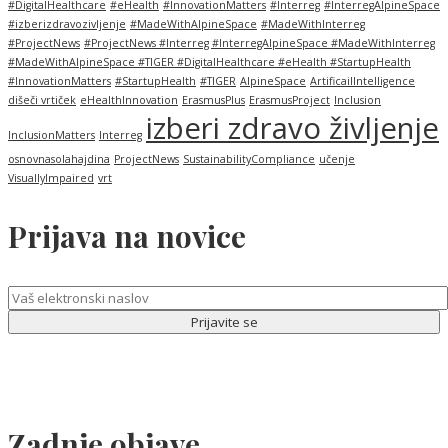
#DigitalHealthcare
#eHealth
#InnovationMatters
#Interreg
#InterregAlpineSpace
#izberizdravozivljenje
#MadeWithAlpineSpace
#MadeWithInterreg
#ProjectNews
#ProjectNews #Interreg #InterregAlpineSpace #MadeWithInterreg
#MadeWithAlpineSpace #TIGER #DigitalHealthcare #eHealth #StartupHealth
#InnovationMatters
#StartupHealth
#TIGER
AlpineSpace
ArtificailIntelligence
dišeči vrtiček
eHealthInnovation
ErasmusPlus
ErasmusProject
Inclusion
izberi zdravo življenje
InclusionMatters
Interreg
osnovnasolahajdina
ProjectNews
SustainabilityCompliance
učenje
VisuallyImpaired
vrt
Prijava na novice
Zadnje objave