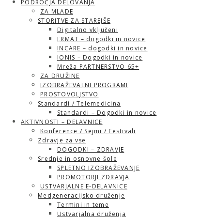
PODROČJA DELOVANJA
ZA MLADE
STORITVE ZA STAREJŠE
Digitalno vključeni
ERMAT – dogodki in novice
INCARE – dogodki in novice
IONIS – Dogodki in novice
Mreža PARTNERSTVO 65+
ZA DRUŽINE
IZOBRAŽEVALNI PROGRAMI
PROSTOVOLJSTVO
Standardi / Telemedicina
Standardi – Dogodki in novice
AKTIVNOSTI – DELAVNICE
Konference / Sejmi / Festivali
Zdravje za vse
DOGODKI – ZDRAVJE
Srednje in osnovne šole
SPLETNO IZOBRAŽEVANJE
PROMOTORJI ZDRAVJA
USTVARJALNE E-DELAVNICE
Medgeneracijsko druženje
Termini in teme
Ustvarjalna druženja