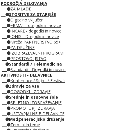
PODROČJA DELOVANJA
ZA MLADE
STORITVE ZA STAREJŠE
Digitalno vključeni
ERMAT - dogodki in novice
INCARE - dogodki in novice
IONIS - Dogodki in novice
Mreža PARTNERSTVO 65+
ZA DRUŽINE
IZOBRAŽEVALNI PROGRAMI
PROSTOVOLJSTVO
Standardi / Telemedicina
Standardi - Dogodki in novice
AKTIVNOSTI - DELAVNICE
Konference / Sejmi / Festivali
Zdravje za vse
DOGODKI - ZDRAVJE
Srednje in osnovne šole
SPLETNO IZOBRAŽEVANJE
PROMOTORJI ZDRAVJA
USTVARJALNE E-DELAVNICE
Medgeneracijsko druženje
Termini in teme