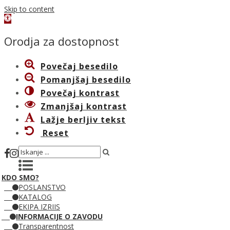
Skip to content
Open
toolbar
Orodja za dostopnost
Povečaj besedilo
Pomanjšaj besedilo
Povečaj kontrast
Zmanjšaj kontrast
Lažje berljiv tekst
Reset
KDO SMO?
POSLANSTVO
KATALOG
EKIPA IZRIIS
INFORMACIJE O ZAVODU
Transparentnost