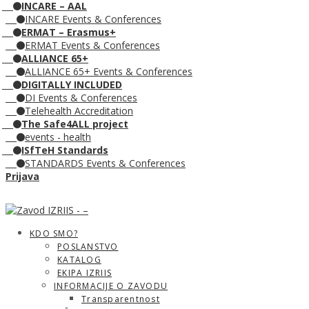
INCARE – AAL
INCARE Events & Conferences
ERMAT – Erasmus+
ERMAT Events & Conferences
ALLIANCE 65+
ALLIANCE 65+ Events & Conferences
DIGITALLY INCLUDED
DI Events & Conferences
Telehealth Accreditation
The Safe4ALL project
events - health
ISfTeH Standards
STANDARDS Events & Conferences
Prijava
KDO SMO?
POSLANSTVO
KATALOG
EKIPA IZRIIS
INFORMACIJE O ZAVODU
Transparentnost