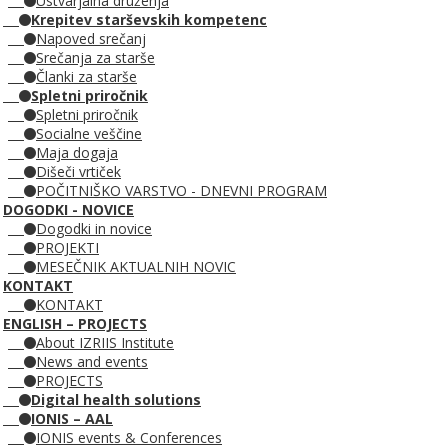
Ustvarjalna druženja
Krepitev starševskih kompetenc
Napoved srečanj
Srečanja za starše
Članki za starše
Spletni priročnik
Spletni priročnik
Socialne veščine
Maja dogaja
Dišeči vrtiček
POČITNIŠKO VARSTVO - DNEVNI PROGRAM
DOGODKI - NOVICE
Dogodki in novice
PROJEKTI
MESEČNIK AKTUALNIH NOVIC
KONTAKT
KONTAKT
ENGLISH – PROJECTS
About IZRIIS Institute
News and events
PROJECTS
Digital health solutions
IONIS – AAL
IONIS events & Conferences