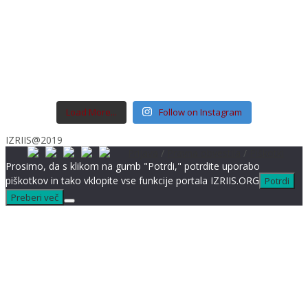
Load More...
Follow on Instagram
IZRIIS@2019
Prijava
/
Pravna obvestila
/
Piškotki
Prosimo, da s klikom na gumb "Potrdi," potrdite uporabo
piškotkov in tako vklopite vse funkcije portala IZRIIS.ORG
Potrdi
Preberi več