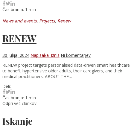
Čas branja: 1 min
News and events
,
Projects
,
Renew
RENEW
30 julija, 2024
Napisal/a: Izriis
Ni komentarjev
RENEW project targets personalised data-driven smart healthcare
to benefit hypertensive older adults, their caregivers, and their
medical practitioners. ABOUT THE…
Deli:
Čas branja: 1 min
Odpri več člankov
Iskanje