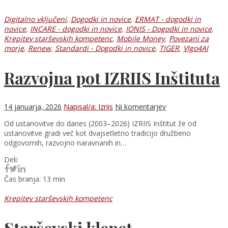
Digitalno vključeni
,
Dogodki in novice
,
ERMAT - dogodki in
novice
,
INCARE - dogodki in novice
,
IONIS - Dogodki in novice
,
Krepitev starševskih kompetenc
,
Mobile Money
,
Povezani za
morje
,
Renew
,
Standardi - Dogodki in novice
,
TIGER
,
VIgo4AI
Razvojna pot IZRIIS Inštituta
14 januarja, 2026
Napisal/a: Izriis
Ni komentarjev
Od ustanovitve do danes (2003–2026) IZRIIS Inštitut že od
ustanovitve gradi več kot dvajsetletno tradicijo družbeno
odgovornih, razvojno naravnanih in…
Deli:
Čas branja: 13 min
Krepitev starševskih kompetenc
Starševski klepet