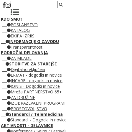
KDO SMO?
POSLANSTVO
KATALOG
EKIPA IZRIIS
INFORMACIJE O ZAVODU
Transparentnost
PODROČJA DELOVANJA
ZA MLADE
STORITVE ZA STAREJŠE
Digitalno vključeni
ERMAT - dogodki in novice
INCARE - dogodki in novice
IONIS - Dogodki in novice
Mreža PARTNERSTVO 65+
ZA DRUŽINE
IZOBRAŽEVALNI PROGRAMI
PROSTOVOLJSTVO
Standardi / Telemedicina
Standardi - Dogodki in novice
AKTIVNOSTI - DELAVNICE
Konference / Sejmi / Festivali