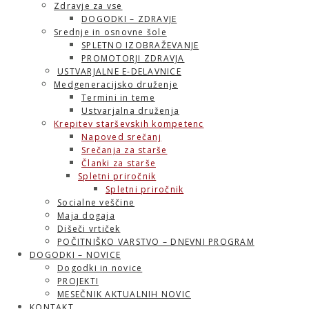
Zdravje za vse
DOGODKI – ZDRAVJE
Srednje in osnovne šole
SPLETNO IZOBRAŽEVANJE
PROMOTORJI ZDRAVJA
USTVARJALNE E-DELAVNICE
Medgeneracijsko druženje
Termini in teme
Ustvarjalna druženja
Krepitev starševskih kompetenc
Napoved srečanj
Srečanja za starše
Članki za starše
Spletni priročnik
Spletni priročnik
Socialne veščine
Maja dogaja
Dišeči vrtiček
POČITNIŠKO VARSTVO – DNEVNI PROGRAM
DOGODKI – NOVICE
Dogodki in novice
PROJEKTI
MESEČNIK AKTUALNIH NOVIC
KONTAKT