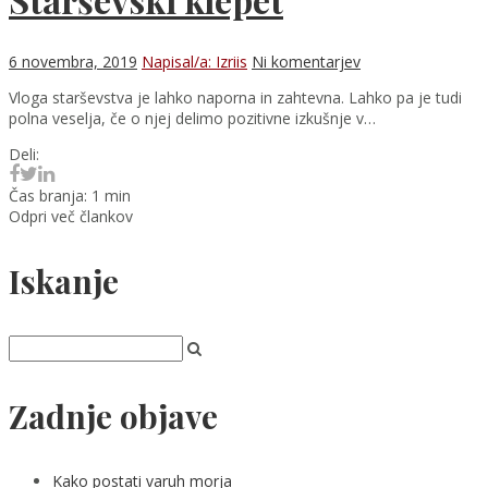
6 novembra, 2019
Napisal/a: Izriis
Ni komentarjev
Vloga starševstva je lahko naporna in zahtevna. Lahko pa je tudi
polna veselja, če o njej delimo pozitivne izkušnje v…
Deli:
Čas branja: 1 min
Odpri več člankov
Iskanje
Zadnje objave
Kako postati varuh morja