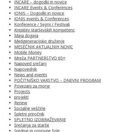
INCARE – dogodki in novice
INCARE Events & Conferences
IONIS – Dogodki in novice
IONIS events & Conferences
Konference / Sejmi / Festivali
Krepitev starševskih kompetenc
Maja dogaja
Medgeneracijsko druženje
MESEČNIK AKTUALNIH NOVIC
Mobile Money
Mreža PARTNERSTVO 65+
Napoved srečanj
Napovednik
News and events
POČITNIŠKO VARSTVO – DNEVNI PROGRAM
Povezani za morje
Projects
projekti
Renew
Socialne veščine
Spletni priročnik
SPLETNO IZOBRAŽEVANJE
Srečanja za starše
Srednje in osnovne šole