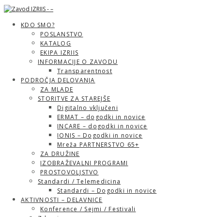
KDO SMO?
POSLANSTVO
KATALOG
EKIPA IZRIIS
INFORMACIJE O ZAVODU
Transparentnost
PODROČJA DELOVANJA
ZA MLADE
STORITVE ZA STAREJŠE
Digitalno vključeni
ERMAT – dogodki in novice
INCARE – dogodki in novice
IONIS – Dogodki in novice
Mreža PARTNERSTVO 65+
ZA DRUŽINE
IZOBRAŽEVALNI PROGRAMI
PROSTOVOLJSTVO
Standardi / Telemedicina
Standardi – Dogodki in novice
AKTIVNOSTI – DELAVNICE
Konference / Sejmi / Festivali