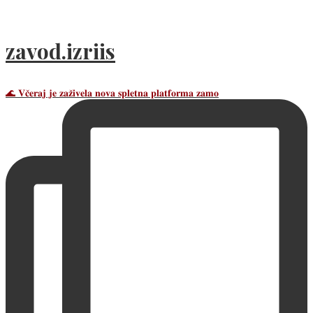
zavod.izriis
🌊 𝐕𝐜̌𝐞𝐫𝐚𝐣 𝐣𝐞 𝐳𝐚𝐳̌𝐢𝐯𝐞𝐥𝐚 𝐧𝐨𝐯𝐚 𝐬𝐩𝐥𝐞𝐭𝐧𝐚 𝐩𝐥𝐚𝐭𝐟𝐨𝐫𝐦𝐚 𝐳𝐚𝐦𝐨