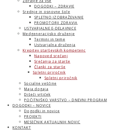
Zdravje za vse
DOGODKI – ZDRAVJE
Srednje in osnovne šole
SPLETNO IZOBRAŽEVANJE
PROMOTORJI ZDRAVJA
USTVARJALNE E-DELAVNICE
Medgeneracijsko druženje
Termini in teme
Ustvarjalna druženja
Krepitev starševskih kompetenc
Napoved srečanj
Srečanja za starše
Članki za starše
Spletni priročnik
Spletni priročnik
Socialne veščine
Maja dogaja
Dišeči vrtiček
POČITNIŠKO VARSTVO – DNEVNI PROGRAM
DOGODKI – NOVICE
Dogodki in novice
PROJEKTI
MESEČNIK AKTUALNIH NOVIC
KONTAKT