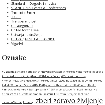
Standardi – Dogodki in novice
STANDARDS Events & Conferences
Termini in teme
TIGER
Transparentnost
Uncategorized
United for the sea
Ustvarjalna druženja
USTVARJALNE E-DELAVNICE
VIgo4AI
Oznake
#DigitalHealthcare
#eHealth
#InnovationMatters
#Interreg
#InterregAlpineSpace
#izberizdravozivljenje
#MadeWithAlpineSpace
#MadeWithInterreg
#ProjectNews
#ProjectNews #Interreg #InterregAlpineSpace #MadeWithInterreg
#MadeWithAlpineSpace #TIGER #DigitalHealthcare #eHealth #StartupHealth
#InnovationMatters
#StartupHealth
#TIGER
AlpineSpace
ArtificailIntelligence
dišeči vrtiček
eHealthInnovation
ErasmusPlus
ErasmusProject
Inclusion
izberi zdravo življenje
InclusionMatters
Interreg