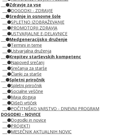
Zdravje za vse
DOGODKI - ZDRAVJE
Srednje in osnovne šole
SPLETNO IZOBRAŽEVANJE
PROMOTORJI ZDRAVJA
USTVARJALNE E-DELAVNICE
Medgeneracijsko druženje
Termini in teme
Ustvarjalna druženja
Krepitev starševskih kompetenc
Napoved srečanj
Srečanja za starše
Članki za starše
Spletni priročnik
Spletni priročnik
Socialne veščine
Maja dogaja
Dišeči vrtiček
POČITNIŠKO VARSTVO - DNEVNI PROGRAM
DOGODKI - NOVICE
Dogodki in novice
PROJEKTI
MESEČNIK AKTUALNIH NOVIC