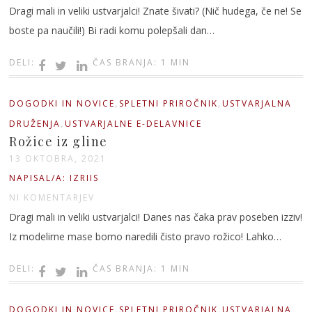
Dragi mali in veliki ustvarjalci! Znate šivati? (Nič hudega, če ne! Se
boste pa naučili!) Bi radi komu polepšali dan…
DELI:
ČAS BRANJA: 1 MIN
,
,
DOGODKI IN NOVICE
SPLETNI PRIROČNIK
USTVARJALNA
,
DRUŽENJA
USTVARJALNE E-DELAVNICE
Rožice iz gline
13 OKTOBRA, 2021
NAPISAL/A: IZRIIS
NI KOMENTARJEV
Dragi mali in veliki ustvarjalci! Danes nas čaka prav poseben izziv!
Iz modelirne mase bomo naredili čisto pravo rožico! Lahko…
DELI:
ČAS BRANJA: 1 MIN
,
,
DOGODKI IN NOVICE
SPLETNI PRIROČNIK
USTVARJALNA