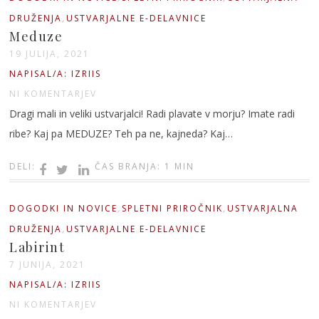
,
DRUŽENJA
USTVARJALNE E-DELAVNICE
Meduze
19 JULIJA, 2021
NAPISAL/A: IZRIIS
NI KOMENTARJEV
Dragi mali in veliki ustvarjalci! Radi plavate v morju? Imate radi
ribe? Kaj pa MEDUZE? Teh pa ne, kajneda? Kaj…
DELI:
ČAS BRANJA: 1 MIN
,
,
DOGODKI IN NOVICE
SPLETNI PRIROČNIK
USTVARJALNA
,
DRUŽENJA
USTVARJALNE E-DELAVNICE
Labirint
7 JUNIJA, 2021
NAPISAL/A: IZRIIS
NI KOMENTARJEV