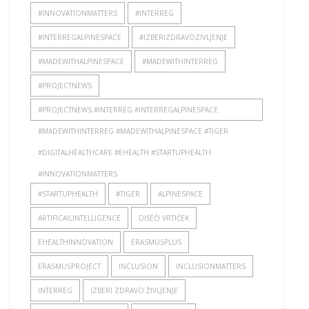
#INNOVATIONMATTERS
#INTERREG
#INTERREGALPINESPACE
#IZBERIZDRAVOZIVLJENJE
#MADEWITHALPINESPACE
#MADEWITHINTERREG
#PROJECTNEWS
#PROJECTNEWS #INTERREG #INTERREGALPINESPACE
#MADEWITHINTERREG #MADEWITHALPINESPACE #TIGER
#DIGITALHEALTHCARE #EHEALTH #STARTUPHEALTH
#INNOVATIONMATTERS
#STARTUPHEALTH
#TIGER
ALPINESPACE
ARTIFICAILINTELLIGENCE
DIŠEČI VRTIČEK
EHEALTHINNOVATION
ERASMUSPLUS
ERASMUSPROJECT
INCLUSION
INCLUSIONMATTERS
INTERREG
IZBERI ZDRAVO ŽIVLJENJE