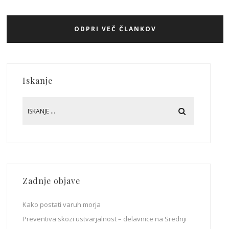
ODPRI VEČ ČLANKOV
Iskanje
Zadnje objave
Kako postati varuh morja
Preventiva skozi ustvarjalnost – delavnice na Srednji