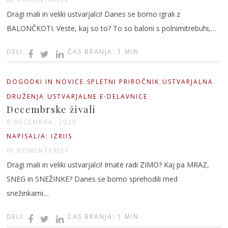
Dragi mali in veliki ustvarjalci! Danes se bomo igrali z
BALONČKOTI. Veste, kaj so to? To so baloni s polnimitrebuhi,…
DELI:
ČAS BRANJA: 1 MIN
,
,
DOGODKI IN NOVICE
SPLETNI PRIROČNIK
USTVARJALNA
,
DRUŽENJA
USTVARJALNE E-DELAVNICE
Decembrske živali
8 DECEMBRA, 2020
NAPISAL/A: IZRIIS
NI KOMENTARJEV
Dragi mali in veliki ustvarjalci! Imate radi ZIMO? Kaj pa MRAZ,
SNEG in SNEŽINKE? Danes se bomo sprehodili med
snežinkami…
DELI:
ČAS BRANJA: 1 MIN