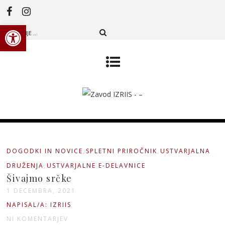
Open toolbar
,
,
DOGODKI IN NOVICE
SPLETNI PRIROČNIK
USTVARJALNA
,
DRUŽENJA
USTVARJALNE E-DELAVNICE
Šivajmo srčke
1 DECEMBRA, 2021
NAPISAL/A: IZRIIS
NI KOMENTARJEV