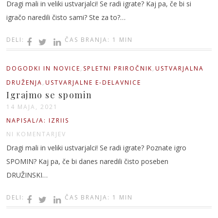
Dragi mali in veliki ustvarjalci! Se radi igrate? Kaj pa, če bi si
igračo naredili čisto sami? Ste za to?…
DELI:
ČAS BRANJA: 1 MIN
,
,
DOGODKI IN NOVICE
SPLETNI PRIROČNIK
USTVARJALNA
,
DRUŽENJA
USTVARJALNE E-DELAVNICE
Igrajmo se spomin
14 MAJA, 2021
NAPISAL/A: IZRIIS
NI KOMENTARJEV
Dragi mali in veliki ustvarjalci! Se radi igrate? Poznate igro
SPOMIN? Kaj pa, če bi danes naredili čisto poseben
DRUŽINSKI…
DELI:
ČAS BRANJA: 1 MIN