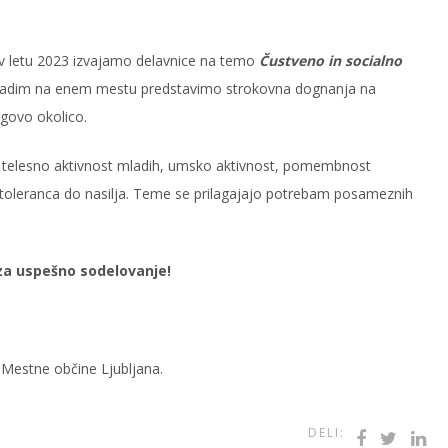
 v letu 2023 izvajamo delavnice na temo
Čustveno in socialno
 mladim na enem mestu predstavimo strokovna dognanja na
govo okolico.
 telesno aktivnost mladih, umsko aktivnost, pomembnost
a toleranca do nasilja. Teme se prilagajajo potrebam posameznih
 za uspešno sodelovanje!
i Mestne občine Ljubljana.
DELI: