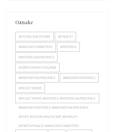
Oznake
#DIGITALHEALTHCARE
#EHEALTH
#INNOVATIONMATTERS
#INTERREG
#INTERREGALPINESPACE
#IZBERIZDRAVOZIVLJENJE
#MADEWITHALPINESPACE
#MADEWITHINTERREG
#PROJECTNEWS
#PROJECTNEWS #INTERREG #INTERREGALPINESPACE
#MADEWITHINTERREG #MADEWITHALPINESPACE
#TIGER #DIGITALHEALTHCARE #EHEALTH
#STARTUPHEALTH #INNOVATIONMATTERS