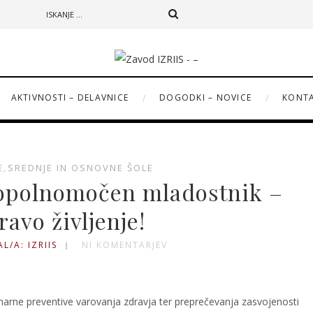
AKTIVNOSTI – DELAVNICE
DOGODKI – NOVICE
KONT
E
,
SREDNJE IN OSNOVNE ŠOLE
 opolnomočen mladostnik –
ravo življenje!
L/A: IZRIIS
NI KOMENTARJEV
imarne preventive varovanja zdravja ter preprečevanja zasvojenosti