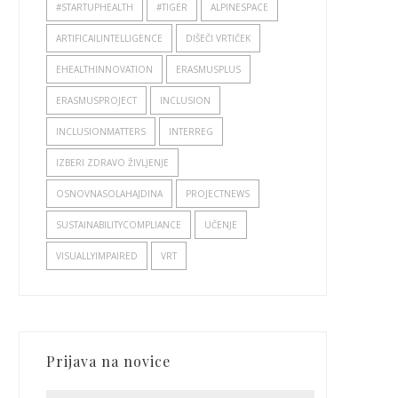
#STARTUPHEALTH
#TIGER
ALPINESPACE
ARTIFICAILINTELLIGENCE
DIŠEČI VRTIČEK
EHEALTHINNOVATION
ERASMUSPLUS
ERASMUSPROJECT
INCLUSION
INCLUSIONMATTERS
INTERREG
IZBERI ZDRAVO ŽIVLJENJE
OSNOVNASOLAHAJDINA
PROJECTNEWS
SUSTAINABILITYCOMPLIANCE
UČENJE
VISUALLYIMPAIRED
VRT
Prijava na novice