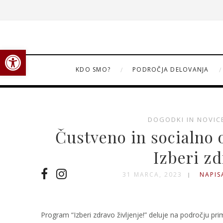
Open toolbar
KDO SMO?
PODROČJA DELOVANJA
DOGODKI IN NOVIC
Čustveno in socialno
Izberi zd
31 MARCA, 2023
NAPISA
Program “Izberi zdravo življenje!” deluje na področju pr