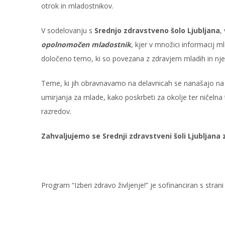
otrok in mladostnikov.
V sodelovanju s
Srednjo zdravstveno šolo Ljubljana
,
opolnomočen mladostnik
, kjer v množici informacij
določeno temo, ki so povezana z zdravjem mladih in nje
Teme, ki jih obravnavamo na delavnicah se nanašajo na
umirjanja za mlade, kako poskrbeti za okolje ter ničeln
razredov.
Zahvaljujemo se Srednji zdravstveni šoli Ljubljana
Program “Izberi zdravo življenje!” je sofinanciran s stran