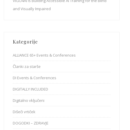
VIGO4AI Is Building Accessible AI Training for the Blind
and Visually Impaired
Kategorije
ALLIANCE 65+ Events & Conferences
Članki za starše
DI Events & Conferences
DIGITALLY INCLUDED
Digitalno vključeni
Dišeči vrtiček
DOGODKI – ZDRAVJE