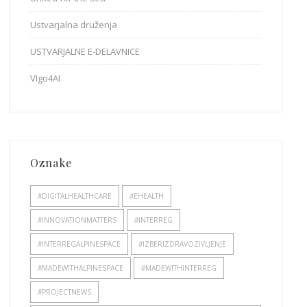
Ustvarjalna druženja
USTVARJALNE E-DELAVNICE
VIgo4AI
Oznake
#DIGITALHEALTHCARE
#EHEALTH
#INNOVATIONMATTERS
#INTERREG
#INTERREGALPINESPACE
#IZBERIZDRAVOZIVLJENJE
#MADEWITHALPINESPACE
#MADEWITHINTERREG
#PROJECTNEWS