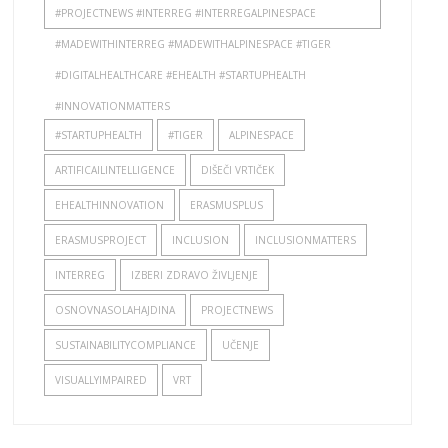
#PROJECTNEWS #INTERREG #INTERREGALPINESPACE
#MADEWITHINTERREG #MADEWITHALPINESPACE #TIGER
#DIGITALHEALTHCARE #EHEALTH #STARTUPHEALTH
#INNOVATIONMATTERS
#STARTUPHEALTH
#TIGER
ALPINESPACE
ARTIFICAILINTELLIGENCE
DIŠEČI VRTIČEK
EHEALTHINNOVATION
ERASMUSPLUS
ERASMUSPROJECT
INCLUSION
INCLUSIONMATTERS
INTERREG
IZBERI ZDRAVO ŽIVLJENJE
OSNOVNASOLAHAJDINA
PROJECTNEWS
SUSTAINABILITYCOMPLIANCE
UČENJE
VISUALLYIMPAIRED
VRT