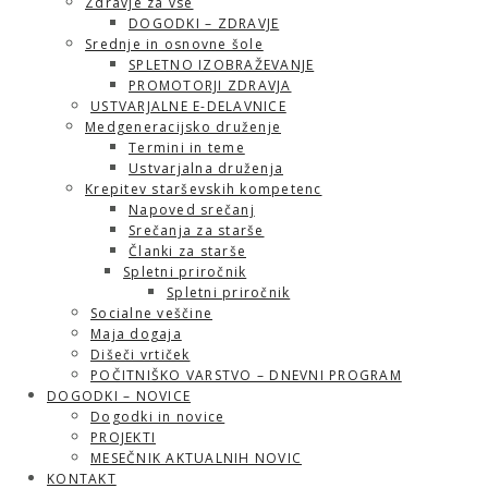
Zdravje za vse
DOGODKI – ZDRAVJE
Srednje in osnovne šole
SPLETNO IZOBRAŽEVANJE
PROMOTORJI ZDRAVJA
USTVARJALNE E-DELAVNICE
Medgeneracijsko druženje
Termini in teme
Ustvarjalna druženja
Krepitev starševskih kompetenc
Napoved srečanj
Srečanja za starše
Članki za starše
Spletni priročnik
Spletni priročnik
Socialne veščine
Maja dogaja
Dišeči vrtiček
POČITNIŠKO VARSTVO – DNEVNI PROGRAM
DOGODKI – NOVICE
Dogodki in novice
PROJEKTI
MESEČNIK AKTUALNIH NOVIC
KONTAKT