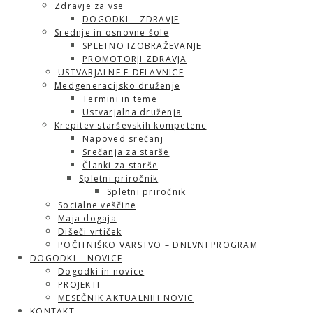
Zdravje za vse
DOGODKI – ZDRAVJE
Srednje in osnovne šole
SPLETNO IZOBRAŽEVANJE
PROMOTORJI ZDRAVJA
USTVARJALNE E-DELAVNICE
Medgeneracijsko druženje
Termini in teme
Ustvarjalna druženja
Krepitev starševskih kompetenc
Napoved srečanj
Srečanja za starše
Članki za starše
Spletni priročnik
Spletni priročnik
Socialne veščine
Maja dogaja
Dišeči vrtiček
POČITNIŠKO VARSTVO – DNEVNI PROGRAM
DOGODKI – NOVICE
Dogodki in novice
PROJEKTI
MESEČNIK AKTUALNIH NOVIC
KONTAKT