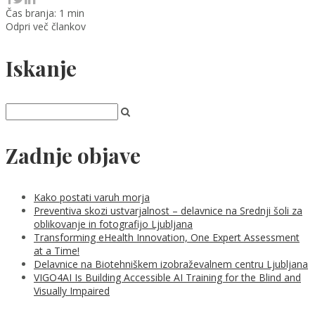
Čas branja: 1 min
Odpri več člankov
Iskanje
Zadnje objave
Kako postati varuh morja
Preventiva skozi ustvarjalnost – delavnice na Srednji šoli za
oblikovanje in fotografijo Ljubljana
Transforming eHealth Innovation, One Expert Assessment
at a Time!
Delavnice na Biotehniškem izobraževalnem centru Ljubljana
VIGO4AI Is Building Accessible AI Training for the Blind and
Visually Impaired