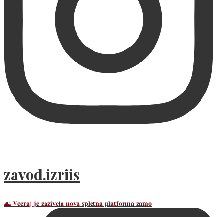
zavod.izriis
🌊 𝐕𝐜̌𝐞𝐫𝐚𝐣 𝐣𝐞 𝐳𝐚𝐳̌𝐢𝐯𝐞𝐥𝐚 𝐧𝐨𝐯𝐚 𝐬𝐩𝐥𝐞𝐭𝐧𝐚 𝐩𝐥𝐚𝐭𝐟𝐨𝐫𝐦𝐚 𝐳𝐚𝐦𝐨