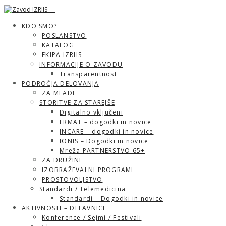
KDO SMO?
POSLANSTVO
KATALOG
EKIPA IZRIIS
INFORMACIJE O ZAVODU
Transparentnost
PODROČJA DELOVANJA
ZA MLADE
STORITVE ZA STAREJŠE
Digitalno vključeni
ERMAT – dogodki in novice
INCARE – dogodki in novice
IONIS – Dogodki in novice
Mreža PARTNERSTVO 65+
ZA DRUŽINE
IZOBRAŽEVALNI PROGRAMI
PROSTOVOLJSTVO
Standardi / Telemedicina
Standardi – Dogodki in novice
AKTIVNOSTI – DELAVNICE
Konference / Sejmi / Festivali