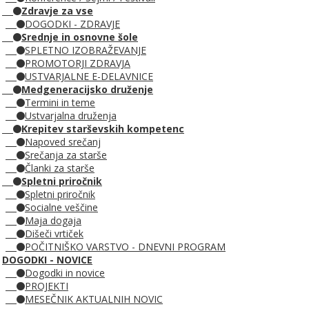
Zdravje za vse
DOGODKI - ZDRAVJE
Srednje in osnovne šole
SPLETNO IZOBRAŽEVANJE
PROMOTORJI ZDRAVJA
USTVARJALNE E-DELAVNICE
Medgeneracijsko druženje
Termini in teme
Ustvarjalna druženja
Krepitev starševskih kompetenc
Napoved srečanj
Srečanja za starše
Članki za starše
Spletni priročnik
Spletni priročnik
Socialne veščine
Maja dogaja
Dišeči vrtiček
POČITNIŠKO VARSTVO - DNEVNI PROGRAM
DOGODKI - NOVICE
Dogodki in novice
PROJEKTI
MESEČNIK AKTUALNIH NOVIC