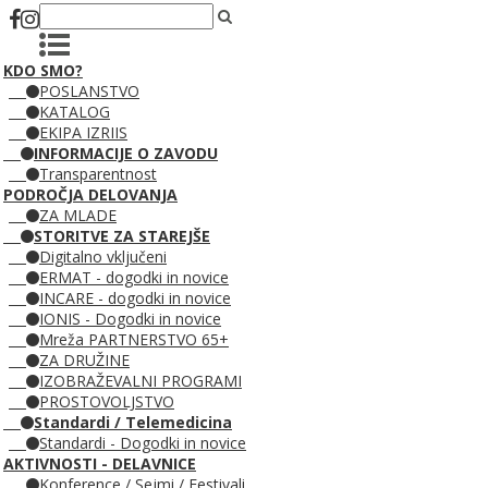
KDO SMO?
POSLANSTVO
KATALOG
EKIPA IZRIIS
INFORMACIJE O ZAVODU
Transparentnost
PODROČJA DELOVANJA
ZA MLADE
STORITVE ZA STAREJŠE
Digitalno vključeni
ERMAT - dogodki in novice
INCARE - dogodki in novice
IONIS - Dogodki in novice
Mreža PARTNERSTVO 65+
ZA DRUŽINE
IZOBRAŽEVALNI PROGRAMI
PROSTOVOLJSTVO
Standardi / Telemedicina
Standardi - Dogodki in novice
AKTIVNOSTI - DELAVNICE
Konference / Sejmi / Festivali