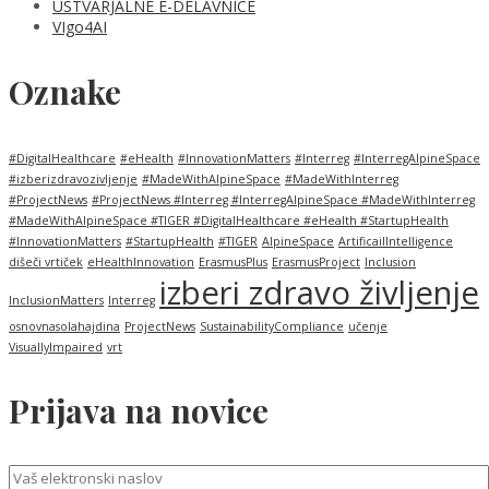
USTVARJALNE E-DELAVNICE
VIgo4AI
Oznake
#DigitalHealthcare
#eHealth
#InnovationMatters
#Interreg
#InterregAlpineSpace
#izberizdravozivljenje
#MadeWithAlpineSpace
#MadeWithInterreg
#ProjectNews
#ProjectNews #Interreg #InterregAlpineSpace #MadeWithInterreg
#MadeWithAlpineSpace #TIGER #DigitalHealthcare #eHealth #StartupHealth
#InnovationMatters
#StartupHealth
#TIGER
AlpineSpace
ArtificailIntelligence
dišeči vrtiček
eHealthInnovation
ErasmusPlus
ErasmusProject
Inclusion
izberi zdravo življenje
InclusionMatters
Interreg
osnovnasolahajdina
ProjectNews
SustainabilityCompliance
učenje
VisuallyImpaired
vrt
Prijava na novice