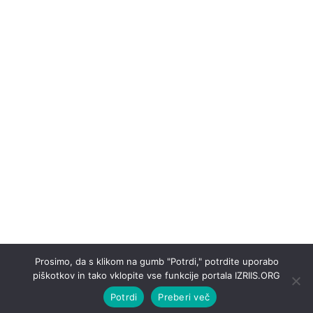
Prosimo, da s klikom na gumb "Potrdi," potrdite uporabo
IZRIIS@2019
piškotkov in tako vklopite vse funkcije portala IZRIIS.ORG
Prijava
/
Pravna obvestila
/
Piškotki
Potrdi
Preberi več