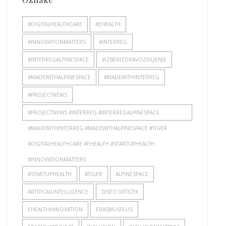
#DIGITALHEALTHCARE
#EHEALTH
#INNOVATIONMATTERS
#INTERREG
#INTERREGALPINESPACE
#IZBERIZDRAVOZIVLJENJE
#MADEWITHALPINESPACE
#MADEWITHINTERREG
#PROJECTNEWS
#PROJECTNEWS #INTERREG #INTERREGALPINESPACE
#MADEWITHINTERREG #MADEWITHALPINESPACE #TIGER
#DIGITALHEALTHCARE #EHEALTH #STARTUPHEALTH
#INNOVATIONMATTERS
#STARTUPHEALTH
#TIGER
ALPINESPACE
ARTIFICAILINTELLIGENCE
DIŠEČI VRTIČEK
EHEALTHINNOVATION
ERASMUSPLUS