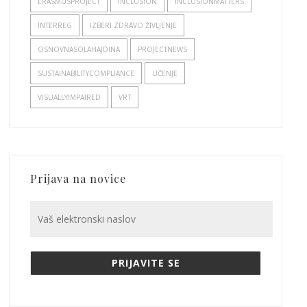
ERASMUSPROJECT
INCLUSION
INCLUSIONMATTERS
INTERREG
IZBERI ZDRAVO ŽIVLJENJE
OSNOVNASOLAHAJDINA
PROJECTNEWS
SUSTAINABILITYCOMPLIANCE
UČENJE
VISUALLYIMPAIRED
VRT
Prijava na novice