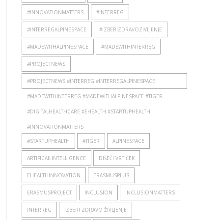
#INNOVATIONMATTERS
#INTERREG
#INTERREGALPINESPACE
#IZBERIZDRAVOZIVLJENJE
#MADEWITHALPINESPACE
#MADEWITHINTERREG
#PROJECTNEWS
#PROJECTNEWS #INTERREG #INTERREGALPINESPACE
#MADEWITHINTERREG #MADEWITHALPINESPACE #TIGER
#DIGITALHEALTHCARE #EHEALTH #STARTUPHEALTH
#INNOVATIONMATTERS
#STARTUPHEALTH
#TIGER
ALPINESPACE
ARTIFICAILINTELLIGENCE
DIŠEČI VRTIČEK
EHEALTHINNOVATION
ERASMUSPLUS
ERASMUSPROJECT
INCLUSION
INCLUSIONMATTERS
INTERREG
IZBERI ZDRAVO ŽIVLJENJE