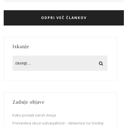
ODPRI VEČ ČLANKOV
Iskanje
Zadnje objave
Kako postati varuh morja
Preventiva skozi ustvarjalnost – delavnice na Srednji