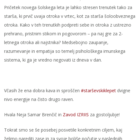
Pričetek novega šolskega leta je lahko stresen trenutek tako za
starša, ki prvič uvaja otroka v vrtec, kot za starša šoloobveznega
otroka. Kako v teh trenutkih podpreti sebe in otroka z ustrezno
prehrano, pristnim stikom in pogovorom – pa naj gre za 2-
letnega otroka ali najstnika? Medsebojno zaupanje,
razumevanje in empatija so temelj psihološkega imunskega
sistema, ki ga je vredno negovati iz dneva v dan.
Včasih že ena dobra kava in sproščen
#starševskiklepet
dvigne
nivo energije na čisto drugo raven.
Hvala Neja Samar Brenčič in
Zavod IZRIIS
za gostoljubje!
Tokrat smo se še posebej posvetile konkretnim ciljem, kaj
želimo narediti zase in za svoje boljše počutje v naslednjih