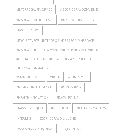
#INTERREGALPINESPACE
#IZBERIZDRAVOZIVLJENJE
#MADEWITHALPINESPACE
#MADEWITHINTERREG
#PROJECTNEWS
#PROJECTNEWS #INTERREG #INTERREGALPINESPACE
#MADEWITHINTERREG #MADEWITHALPINESPACE #TIGER
#DIGITALHEALTHCARE #EHEALTH #STARTUPHEALTH
#INNOVATIONMATTERS
#STARTUPHEALTH
#TIGER
ALPINESPACE
ARTIFICAILINTELLIGENCE
DIŠEČI VRTIČEK
EHEALTHINNOVATION
ERASMUSPLUS
ERASMUSPROJECT
INCLUSION
INCLUSIONMATTERS
INTERREG
IZBERI ZDRAVO ŽIVLJENJE
OSNOVNASOLAHAJDINA
PROJECTNEWS