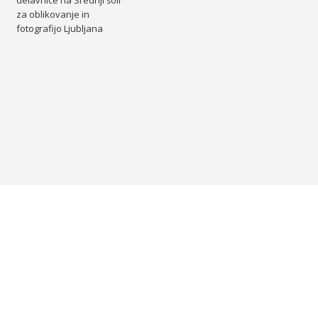
delavnice na Srednji šoli
za oblikovanje in
fotografijo Ljubljana