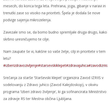
mesecih, do konca tega leta. Prehrana, joga, gibanje v naravi in
trenutki zase so visoko na prioriteti. Špela je dodala še nove
podvige sajenja mikrozelenja.
Zavezale smo se, da bomo budno spremljale druga drugo, kako
skrbno uresničujemo te cilje.
Nam zaupate še vi, kakšne so vaše želje, cilji in prioritete v tem
letu?
#izberizdravozivljenje
#starsevskiklepet
#zdravajuhica
#zavodizriis
Srečanja za starše ‘Starševski klepet’ organizira Zavod IZRIIS v
sodelovanju z Zdravo juhico (Zavod Kalejdoskop), v okviru
programa ‘Izberi zdravo življenje’, ki ga sofinancirata Ministrstvo
za zdravje RS ter Mestna občina Ljubljana.