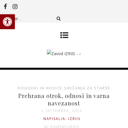
Open toolbar
DOGODKI IN NOVICE
,
SREČANJA ZA STARŠE
Prehrana otrok, odnosi in varna
navezanost
2 SEPTEMBRA, 2020
NAPISAL/A: IZRIIS
NI KOMENTARJEV